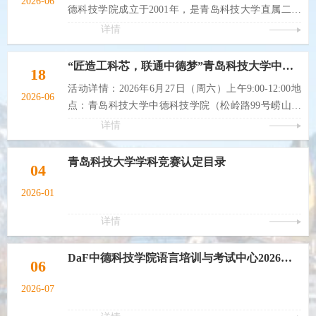
2026-06
德科技学院成立于2001年，是青岛科技大学直属二级
学院，由青岛科技大学与德国帕德博恩大学、锡根大
详情
学、科布伦茨应用科技大学合作组建，是经教育部批
准的实施本科学历教育的中外合作办学机构，纳入中
“匠造工科芯，联通中德梦”青岛科技大学中德科技学院2026年“校园开放日”诚邀您的到来！
18
德两国政府间教育合作项目框架，被誉为中外合作办
活动详情：2026年6月27日（周六）上午9:00-12:00地
学的典范。2011年，与伊尔梅瑙工业大学签署合作协
2026-06
点：青岛科技大学中德科技学院（松岭路99号崂山校
议，选拔我院国内优秀毕业生赴德攻读硕士学位，提
区南区一号楼）邀请对象：2026届高考毕业生及家长
详情
高学院的办学层次。2012年与帕...
（建议每个家庭2-3人参加）深耕工科沃土，融汇德式
匠心。为了让广大高考考生及家长直观了解学院德标
青岛科技大学学科竞赛认定目录
04
工科培养体系、全真工业级实训平台、本硕直通德国
名校升学路径与2026最新招生政策，依托机械工程、
2026-01
自动化、应用化学等工科专业优势，青岛科技大学中
详情
德科技学院诚邀各位学子及家...
DaF中德科技学院语言培训与考试中心2026德福考试（Test-DaF）备考班
06
2026-07