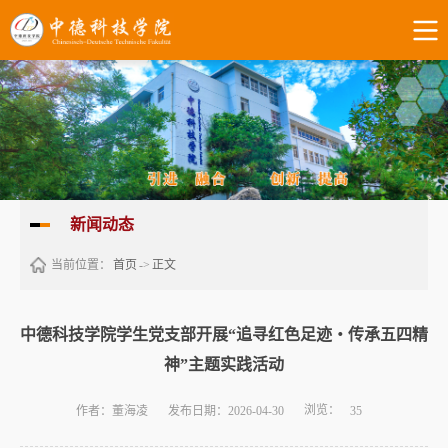
新闻动态
当前位置：
首页
->
正文
中德科技学院学生党支部开展“追寻红色足迹・传承五四精
神”主题实践活动
浏览：
作者：董海凌
发布日期：2026-04-30
35