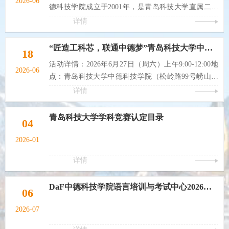
2026-06
德科技学院成立于2001年，是青岛科技大学直属二级
学院，由青岛科技大学与德国帕德博恩大学、锡根大
详情
学、科布伦茨应用科技大学合作组建，是经教育部批
准的实施本科学历教育的中外合作办学机构，纳入中
“匠造工科芯，联通中德梦”青岛科技大学中德科技学院2026年“校园开放日”诚邀您的到来！
18
德两国政府间教育合作项目框架，被誉为中外合作办
活动详情：2026年6月27日（周六）上午9:00-12:00地
学的典范。2011年，与伊尔梅瑙工业大学签署合作协
2026-06
点：青岛科技大学中德科技学院（松岭路99号崂山校
议，选拔我院国内优秀毕业生赴德攻读硕士学位，提
区南区一号楼）邀请对象：2026届高考毕业生及家长
详情
高学院的办学层次。2012年与帕...
（建议每个家庭2-3人参加）深耕工科沃土，融汇德式
匠心。为了让广大高考考生及家长直观了解学院德标
青岛科技大学学科竞赛认定目录
04
工科培养体系、全真工业级实训平台、本硕直通德国
名校升学路径与2026最新招生政策，依托机械工程、
2026-01
自动化、应用化学等工科专业优势，青岛科技大学中
详情
德科技学院诚邀各位学子及家...
DaF中德科技学院语言培训与考试中心2026德福考试（Test-DaF）备考班
06
2026-07