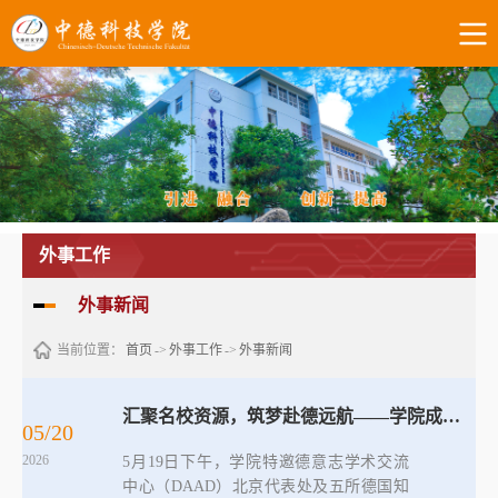
外事工作
外事新闻
当前位置：
首页
->
外事工作
->
外事新闻
汇聚名校资源，筑梦赴德远航——学院成功举办“留学德国 开阔视野”专题讲座
05/20
2026
5月19日下午，学院特邀德意志学术交流
中心（DAAD）北京代表处及五所德国知