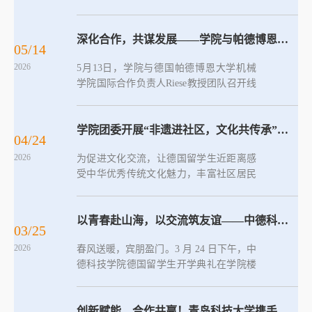
名高校、机构代表来访，成功举办“留学德
国 开阔视野”专题宣讲会暨校际合作座谈
会。学院院长王泽鹏、党委书记韩海青、
深化合作，共谋发展——学院与帕德博恩大学机械学院召开线上合作工作会议
05/14
副院长郭建章、副院长赵洪滢出席座谈
2026
5月13日，学院与德国帕德博恩大学机械
会，赵洪滢出席宣讲会并致辞，中外合作
学院国际合作负责人Riese教授团队召开线
办学办公室主任郑刚主持活动，学院各年
上专项工作会议。学院院长王泽鹏、党委
级学生代表参与本次活动。活动伊始，双
书记韩海青出席会议，双方围绕重点合作
方召开专题合作座谈，以深度磋商助推校
领域开展深度磋商、细化后续工作部署。
学院团委开展“非遗进社区，文化共传承”活动
际合作提质升级。王泽鹏、韩海青代表学
04/24
王泽鹏在致辞中指出，机械专业是中德科
院...
2026
为促进文化交流，让德国留学生近距离感
技学院与帕德博恩大学机械学院战略合作
受中华优秀传统文化魅力，丰富社区居民
的核心载体，也是学院中外合作办学的标
精神文化生活，近日，学院团委组织“感知
杆特色专业。学院始终将该专业建设作为
中国，德行齐鲁”非遗传承志愿服务队及德
国际化办学重点工作，全力推进建设发
国留学生走进东韩馨悦社区，开展宋锦口
以青春赴山海，以交流筑友谊——中德科技学院举行德国留学生开学典礼
展。他表示，希望双方以此为契机，完善
03/25
金包制作体验活动，以非遗手工搭建起文
常...
2026
春风送暖，宾朋盈门。3 月 24 日下午，中
化沟通桥梁。活动伊始，社区负责人详细
德科技学院德国留学生开学典礼在学院楼
介绍了宋锦的悠久历史与文化底蕴，内容
B4117 会议室隆重举行。学校国际交流合
涵盖宋代锦缎的织造技艺、纹样寓意，以
作处副处长蔺智泉，学院党委书记韩海
及宋锦作为国家级非物质文化遗产的传承
青，党委副书记兼副院长张大伟，副院长
创新赋能，合作共赢！青岛科技大学携手德国大陆集团举办首届中国区“科技日”
价值。在历史故事与工艺知识的交织...