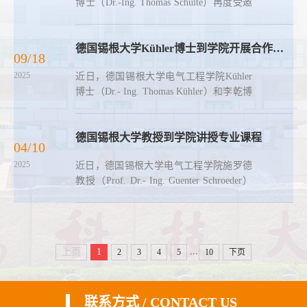
博士（Dr.-Ing. Thomas Schulte）再度受邀
国间的深度合作，在巩固原有合作基础
访问我院，并完成《电气工程基础》和
上，奋力推进双方在人工智能、自动驾
《科技德语（电机技术）》两门引进课程
驶、新材料、新能源等多领域、高层次开
授课任务。此次授课面向2023级和2024级
德国锡根大学Kühler博士到学院开展合作交流与专业授课
展教育和科技新合作，在专业建设、人
09/18
自动化专业学生开展，Schulte博士深度融
才...
2025
近日，德国锡根大学电气工程学院Kü‌hler
合德式教学模式，系统解析电气工程核心
博士（Dr.- Ing. Thomas Kü‌hler）和李乾博
知识，通过案例分析与方法引导拓宽学生
士应邀来校开展引进课程授课与合作交流
思维，并在课堂中融入专业德语教学，助
活动。Kühler博士与李乾博士为我院2023
力学生夯实专业技能与语言应用能力，为
级和2024级自动化专业学生共讲授《信号
德国锡根大学教授到学院讲授专业课程
其未来赴德国深造奠定扎实基础。作为...
04/10
与系统基础》、《科技德语（电工技
2025
近日，德国锡根大学电气工程学院施罗德
术）》及《科技德语（信号与系统）》三
教授（Prof. Dr.- Ing. Guenter Schroeder）
门引进课程。他们采用德国大学的教学模
到学院讲授专业课程并开展赴德学习遴选
式，注重理论与实践相结合，使学生在专
面试。学院校友、锡根大学在读博士李乾
业知识的理解和学习方法的实践等方面得
担任课程助教。施罗德教授严格遵循德国
到锤炼，同时提升了德语水平，为将来...
教学模式，坚持将理论讲授与课堂练习相
...
上页
1
2
3
4
5
10
下页
结合，有效提升了学生的德语语言能力，
丰富了学生的浸润式国际教育学习体验。
他为学生搭建起从理论到实践的全链条学
联系方式 / CONTACT US
习体系，夯实了学生赴德深造的专业基