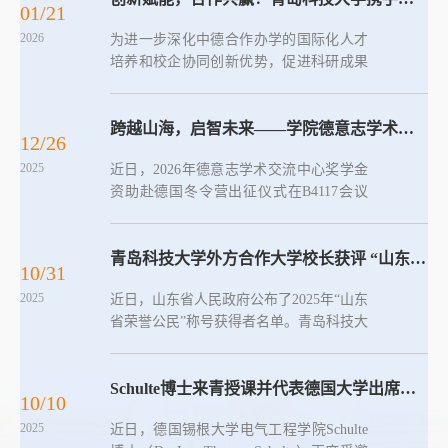
01/21
赵洪滢等与来自德国帕德博恩大学、锡根
2026
为进一步深化中德合作办学的国际化人才
大学、科布伦茨应用科技大学的11名德国
培养和校企协同创新优势，促进科研成果
青年学子齐聚一堂，共启中德青年交流新
转化，2026年1月20日，德国大陆集团马
篇章。韩海青代表学院向远道而来的德国
牌轮胎在学校崂山校区软控学术报告厅成
留学生致以热烈欢迎。她表示，2026 年是
功举办其在华首个“科技日”活动。党委常
跨越山海，启智未来——学院德意志学术交流中心奖学金冬令营学员整装待发
疫情后学院迎来德国留学生规模最大的...
12/26
委、副校长吴明铂、德国大陆集团全球供
2025
近日，2026年德意志学术交流中心奖学金
应商开发总监Eduardo Diniz出席活动开幕
资助赴德国冬令营出征仪式在B4117会议
式并致辞。“科技日”活动吸引了来自德国
室举行。学院党委副书记兼副院长张大
大陆集团及其战略供应商代表、德国克劳
伟、副院长赵洪滢、机械教研室主任曲之
斯塔尔工业大学、中科院兰州化学物理研
超、中外合作办学办公室主任郑刚、2024
青岛科技大学外方合作大学校长获评 “山东省荣誉公民”称号
究所等国内外知名研究机构的专家学...
10/31
级辅导员薛晶及全体冬令营学员共同出
2025
近日，山东省人民政府公布了2025年“山东
席。张大伟首先向入选此次德国参加冬令
省荣誉公民”称号获得者名单。青岛科技大
营的2024级同学表示祝贺，肯定了其在校
学外方合作大学原校长比尔格特·里格拉芙
期间的优异表现，并对此次寒假为期一个
教授荣获“山东省荣誉公民”称号。比尔格
月的德语强化冬令营提出了三点希望，一
特·里格拉芙，曾任德国帕德博恩大学校
Schulte博士来青授课并代表德国大学出席学院2025级新生开学典礼
是要坚定理想信念，胸怀家国天下，在德
10/10
长，中德科技学院联合管理委员会副主
期间以...
2025
近日，德国锡根大学电气工程学院Schulte
任。她多次来校访问，致力于推动中德两