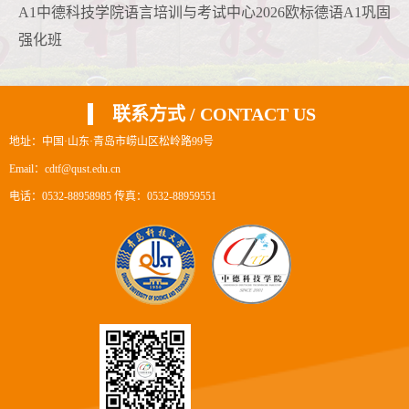
A1中德科技学院语言培训与考试中心2026欧标德语A1巩固
强化班
联系方式 / CONTACT US
第 2 页
地址：中国·山东·青岛市崂山区松岭路99号
Email：cdtf@qust.edu.cn
电话：0532-88958985 传真：0532-88959551