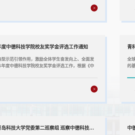
电话：88959131办公地点：中德科技学院B3107中
祖
>
5年德基金——翟程远奖学金获奖人员名单：中德科技
宪
12月16
团结
5年度中德科技学院校友奖学金评选工作通知
典型示范引领作用，激励全体学生奋发向上、全面发
全
25年度中德科技学院校友奖学金评选工作，根据《中
的
奖学金评选办法（试行）》，现将有关事宜通知如
和
中德科技学院全日制在籍本科三年级（2023级）、
案
级）学生。二、评选条件1.热爱祖国，拥护中国共产党的
现
>
富强而艰苦奋斗的献身精神。2.遵守纪律，团结同
一、
重职工，讲文明，讲礼...
技学
第十二届省委青岛科技大学党委第二巡察组 巡察中德科技学院党委公告