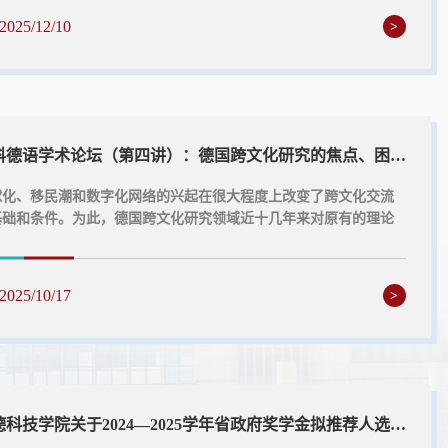
国，拥护中国共产党的领导，弘扬社会主义核心价值观；2.自觉遵守
2025/12/10
>
法和法律，遵守学校规章制度；3.诚实守信，品行端正，关心集体，
同学；4.入校以来各学期平均综合...
青科德语学术论坛（第四讲）：德国跨文化研究的焦点、困境和前景
球化、移民潮和数字化网络的兴起在很大程度上改变了跨文化交流
基础和条件。为此，德国跨文化研究领域近十几年来对原有的理论
研究方法展开了全面的反思，并提出了一系列新的概念和替代方
。本报告围绕其中一些颇具争议的话题，分析了德国跨文化研究的
状，并讨论了我们从德国学界的这场大辩论中可以得到哪些启示。
2025/10/17
>
报告时间：10月21日（周二）15:30-17:30二、报告地点：中德科
院C3103三、报告题目：德国跨文化研...
中德科技学院关于2024—2025学年省政府奖学金拟推荐人选公示