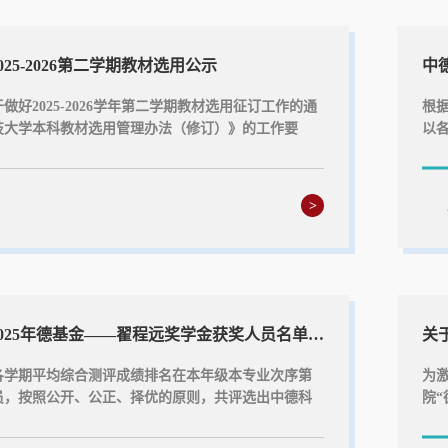
25-2026第二学期教材选用公示
中
做好2025-2026学年第二学期教材选用征订工作的通
根
技大学本科教材选用管理办法（修订）》的工作要
以
025-2026学年第二学期的教材征订。由任课教师提出
各
任和教学院长进行初步审批，最终经中德科技学院本
优的
会审议，同意选用以下教材（详情见附件）。现就选
现予
>
示期为五天(2026年1月4日-1月8日)，如有异议，请
期内
科技学院教学办进行...
德科
中德科技学院2025年德基金——翟程远奖学金获奖人员名单公示
各学期平均综合测评成绩排名在本年级本专业次序第
为
员，按照公开、公正、择优的原则，共评选出中德科
院
德基金—翟程远奖学金获奖人员6名。现予以公示，公示
一、
日至12月19日。如有异议，请在公示期内向中德科技学
级）