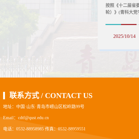
按照《十二届省
轮）》(青科大党
省委青岛科技大学党
驻中德科技学院
落实党的理论和
2025/10/14
求情况，突出对
从严治党主体责任
联系方式 / CONTACT US
地址：中国·山东·青岛市崂山区松岭路99号
Email：cdtf@qust.edu.cn
电话：0532-88958985 传真：0532-88959551