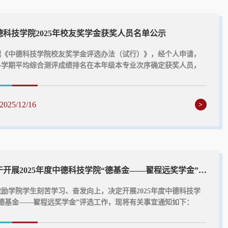
德科技学院2025年校友奖学金获奖人员名单公示
据《中德科技学院校友奖学金评选办法（试行）》，经个人申请，
各学期平均综合测评成绩排名在本年级本专业次序确定获奖人员，
专业获奖学生名额按专业学生人数比例分配。按照公开、公正、择
原则，共评选出中德科技学院2025年校友奖学金获奖人员20名。
以公示，公示日期为12月16日至12月19日。如有异议，请在公示
2025/12/16
>
向中德科技学院学工办反映。联系电话：88959131办公地点：中
技学院B3107中德科技学院2025年校友...
关于开展2025年度中德科技学院“德基金——翟程远奖学金”评选工作的通知
激励学院学生刻苦学习、奋发向上，决定开展2025年度中德科技学
“德基金——翟程远奖学金”评选工作，现将有关事宜通知如下：
评选对象及金额中德科技学院全日制在籍本科二年级（2024
、三年级（2023级）学生，每人奖励3000元。二、评选条件1.热爱