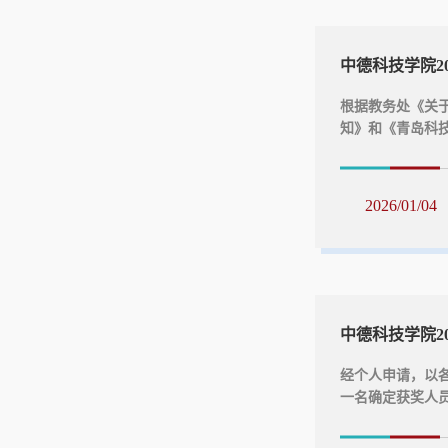
中德科技学院20
根据教务处《关于
知》和《青岛科
求，学院组织了2
申请，教研室主
科教学工作委员
2026/01/04
用教材予以公示,公
在公示期内向中德
经个人申请，以
一名确定获奖人
技学院2025年
日期为12月16