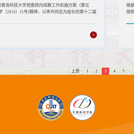
委青岛科技大学党委校内巡察工作实施方案（第五
根
字〔2024〕21号)精神，以李卉同志为组长的第十二届
按
委第二巡察组将于2025年10月14日至11月24日进
等环
党委开展巡察。一、巡察内容此次巡察重点检查贯彻
示时
路线方针政策、党中央重大决策部署以及省委工作要
内到
>
学习贯彻党的二十大精神情况的监督；贯彻落实全面
88
和监督责任情况，突出...
...
上页
1
2
3
4
5