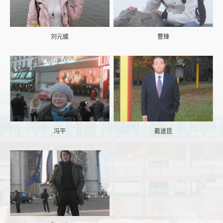
刘元媛
曹臻
冯平
戴道昆