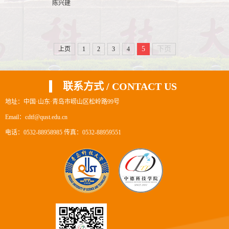
陈兴建
5
下页
上页
1
2
3
4
联系方式 / CONTACT US
地址：中国·山东·青岛市崂山区松岭路99号
Email：cdtf@qust.edu.cn
电话：0532-88958985 传真：0532-88959551