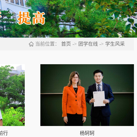
当前位置：
首页
->
团学在线
->
学生风采
前行
杨轲轲