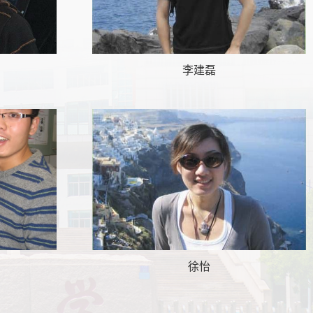
李建磊
徐怡