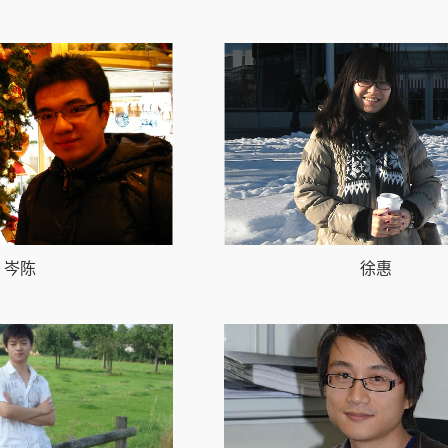
岑陈
徐惠