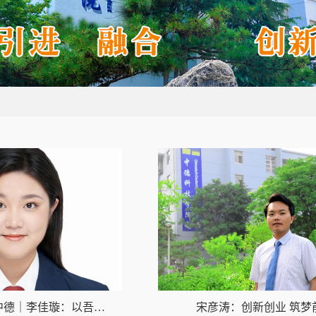
五四青春，榜样中德｜李佳璇：以吾辈微火，汇青春之炬
宋彦涛：创新创业 筑梦