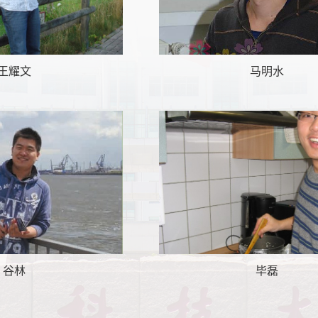
王耀文
马明水
谷林
毕磊