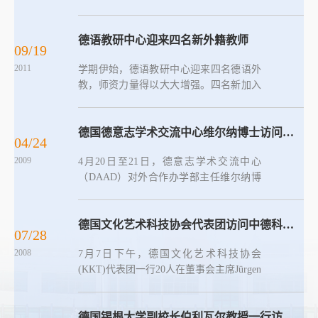
的《基于环保的生产过程》一课于5月17
日完成考试环节，并于21日公布成绩，完
成所有教学环节。 《基于环保的生产过
德语教研中心迎来四名新外籍教师
09/19
程》属于中德科技学院机...
2011
学期伊始，德语教研中心迎来四名德语外
教，师资力量得以大大增强。四名新加入
的外教中，Ernst-Norbert Kurth博士于德
国、中国、埃及等地从事德语语言教学多
年，经验丰富。Jens Junaedy是汉语语言文
德国德意志学术交流中心维尔纳博士访问我校
04/24
学专业毕业，曾在武...
2009
4月20日至21日，德意志学术交流中心
（DAAD）对外合作办学部主任维尔纳博
士访问了我校，与德国帕德博恩大学中德
科技学院德方协调人诺克博士，德意志学
术交流中心驻中德科技学院德语教学专家
德国文化艺术科技协会代表团访问中德科技学院
07/28
施利姆巴赫女士一同就如何推...
2008
7月7日下午，德国文化艺术科技协会
(KKT)代表团一行20人在董事会主席Jürgen
Grüneberg教授率领下访问了中德科技学
院。中德科技学院院长王守城教授对
Jürgen Grüneberg教授一行来访表示热烈欢
德国锡根大学副校长伯利瓦尔教授一行访问中德科技学院