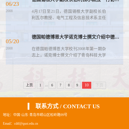
06/23
迎，并向客人介绍了中德科技...
2008
4月17日至21日，德国锡根大学副校长伯
利瓦尔教授、电气工程及信息技术系主任
格理泽教授和电气工程及信息技术系教授
埃尔哈特先生应邀访问了青岛科技大学中
德科技学院。 青岛科技大学校长马连湘教
德国帕德博恩大学诺克博士撰文介绍中德科技学院
05/20
授和青岛科技大学副校...
2008
在德国帕德博恩大学校刊2008年第一期杂
志上，诺克博士撰文介绍了青岛科技大学
和中德科技学院近年来的巨大发展变化。
诺克博士在文章中指出，伴随着中国经济
的飞速增长，青岛和青岛科技大学也发生
了巨大变化。10年前，...
...
10
下页
上页
1
6
7
8
9
联系方式 / CONTACT US
地址：中国·山东·青岛市崂山区松岭路99号
Email：cdtf@qust.edu.cn