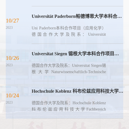
Maschinenbau项目启动年份：2001年针对
专业：机械工程可接纳留学生人数：50人/
年（本科）合作培养目标：学士（机械工
Universität Paderborn帕德博恩大学本科合作项目(应用化学)
10/27
程）出国选拔条件：一、前三学期所有专
2023
Uni Paderborn本科合作项目（应用化学）
业课考试通过，并且主干课程的加权平均
德国合作大学及院系：Universität
分达到至少76分。二、①四学期后，德福
Paderborn帕德博恩大学Fakultät
考试成绩16分及以上，可以直接进入德国
fürNaturwissenschaften理学院Department
大学学习其本科阶段后两年的课程；②德
Chemie化学系项目启动年份： 2006年针对
Universitat Siegen 锡根大学本科合作项目（自动化）
福考试成绩达到12分及以上，或ÖSD考
10/26
专业： 化学/应用化学可接纳留学生人
试...
2023
德国合作大学及院系：Universitat Siegen锡
数：30人/年（本科）合作培养目标： 学
根大学Naturwissenschaftlich-Technische
士（化学）出国选拔条件： 一、前三学期
Fakultät理工学院项目启动年份：2008年针
所有专业课考试通过，并且主干课程的加
对专业：自动化专业可接纳留学生人数：
权平均分达到至少75分。 二、①
20人/年合作培养目标：学士(电气工程)是
Hochschule Koblenz 科布伦兹应用科技大学本科合作项目（自动化、机械工程方向）
四学期后，德福考试成绩16分及以上，
10/24
否需要面试：是入学选拔条件：基本标
可...
2023
德国合作大学及院系：Hochschule Koblenz
准：● 通过本科阶段第一至六学期所有中
科布伦兹应用科技大学Fachbereich
方开设的必修课、选修课及教学大纲中规
Mathematik und Technik数学与技术系
定的实践教学环节的考核。● 通过一定门
Medizintechnik 医疗仪器工程专业Optik
数的由合作伙伴双方共同选定的、由德国
und Lasertechnik光学及激光技术专业项目
教授用德语讲授的专业基础课...