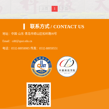
启动年份：2007年针对专业：自动化专业
上页
1
下页
和机械工程专业可接纳留学生人数：15人/
年合作培养目标：学士是否需要面试：是
入学选拔条件：●TestDaF >= 12或 具备一
联系方式 / CONTACT US
定的德语语言实际应用能力。● 通过第一
至五学期所有中方开设的必修课、特别...
地址：中国·山东·青岛市崂山区松岭路99号
Email：cdtf@qust.edu.cn
电话：0532-88958985 传真：0532-88959551